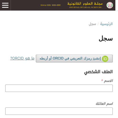
Online ISSN: 3006-8991
الرئيسية
/
سجل
سجل
ما هو ORCID?
إنشئ رمزك التعريفي في ORCID أو أربطه
الملف الشخصي
الاسم
*
اسم العائلة